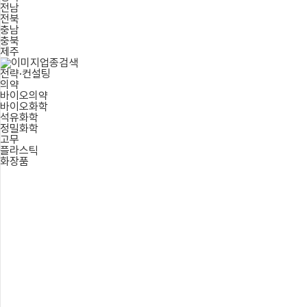
전남
전북
충남
충북
제주
업종검색
전략·컨설팅
의약
바이오의약
바이오화학
석유화학
정밀화학
고무
플라스틱
화장품