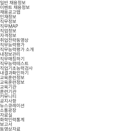
일반 채용정보
이벤트 채용정보
채용공고맵
인재정보
직무정보
직무MAP
직업정보
자격정보
취업전략동영상
직무능력평가
직무능력평가 소개
내정보관리
직무매칭하기
직무능력테스트
직업기초능력검사
내결과확인하기
교육훈련정보
교육훈련정보
교육기관
훈련기관
커뮤니티
공지사항
뉴스큐레이션
소통광장
자료실
화학인력통계
보고서
동영상자료