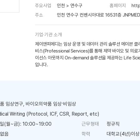
주요사업
인천 > 연수구
홈페이지
htt
주소
인천 연수구 컨벤시아대로 16531층 JNPMED
기업·기관 소개
제이앤피메디는 임상 운영 및 데이터 관리 솔루션 메이븐 클리니컬 
비스(Professional Services)를 통해 제약 바이오 및
이선스 아웃까지 On-demand 솔루션을 제공하는 Life Science 
입니다.
품 임상연구, 바이오의약품 임상·비임상
cal Writing ​(Protocol, ICF, ​CSR, Report, etc)
일(월~금): 10:00~19:00
근무형태
정규직
없음
학력
대학교(4년)이