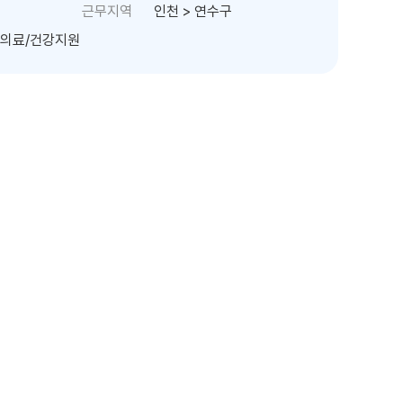
근무지역
인천 > 연수구
, 의료/건강지원
 Cloud)
프로페셔널 서비스(Professional
를 기반으로
구 및 인허가, 라이선스 아웃까지 On-demand 솔루
다.