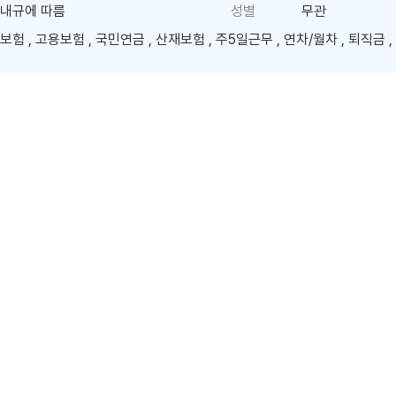
내규에 따름
성별
무관
보험 , 고용보험 , 국민연금 , 산재보험 , 주5일근무 , 연차/월차 , 퇴직금 
메이븐 클리니컬 클라우드(Maven Clinical
상 운영 및 데이터 관리 솔루션
제약 바이오 및 의료기기 제품에 대한 사업 전략부터 제품 개발, 임상 연
e Science Research, Development, and Commercialization
기업입니
en eCOA
al trials