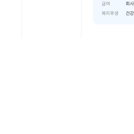
급여
회사
복리후생
건강
상세요강
회사 소개
제이앤피메디는 임
Services)
를 통해 
Lif
션을 제공하는
[제품소개]
1.
메이븐 이코아
Mav
Decentralized clinic