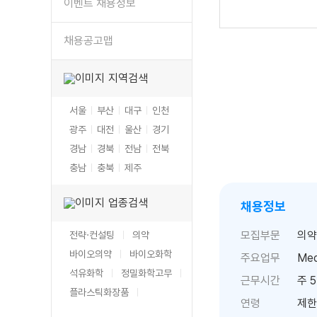
이벤트 채용정보
채용공고맵
지역검색
서울
부산
대구
인천
광주
대전
울산
경기
경남
경북
전남
전북
충남
충북
제주
업종검색
채용정보
모집부문
의약
전략·컨설팅
의약
바이오의약
바이오화학
주요업무
Medi
석유화학
정밀화학
고무
근무시간
주 5
플라스틱
화장품
연령
제한