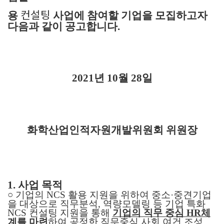
컨설팅
용
사업에 참여할
기업을 모집하고자
다음과 같이 공고합니다
.
2021
년
10
월
28
일
화학산업인적자원개발위원회 위원장
1.
사업 목적
○
기업의
NCS
활용 지원을 위하여 중소
·
중견기업
을 대상으로 직무분석
,
역량모델링 등 기업 특화
NCS
컨설팅 지원을 통해
기업의 직무 중심
HR
체
계를 마련
하여 공정한 직무중심 사회 여건 조성