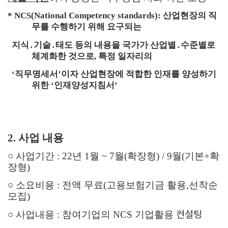
* NCS(National Competency standards):
산업현장의 직
무를 수행하기 위해 요구되는
지식
․
기술
․
태도 등의 내용을 국가가 산업별
․
수준별로
체계화한 것으로
,
특정 일자리의
‘
직무명세서
’
이자 산업현장에 적합한 인재를 양성하기
위한
‘
인재양성지침서
’
2.
사업 내용
○
사업기간
: 22
년
1
월
~ 7월(확장형) / 9월(기본+확
장형)
○
소요비용
:
전액 무료
(
고용보험기금 활용,선착순
모집)
컨설팅
○
사업내용
:
참여기업의
NCS
기업활용