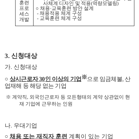
훈련
사체계 디자인 및 적용
(
역량모델링
)
프로
○
채용
·
교육훈련 방안 설계
-
채용적용 체계 구성
세스
-
교육훈련 체계 구성
개발
3.
신청대상
가
.
신청대상
※
○
상시근로자
30
인 이상의 기업
으로 임금체불
,
산
업재해 등 해당 없는 기업
※
계약직
,
외국인근로자 등 모든형태의 계약 상관없이 현
재 기업에 근무하는 인원
나
.
우대기업
○
채용 또는 재직자 훈련
계획이 있는 기업