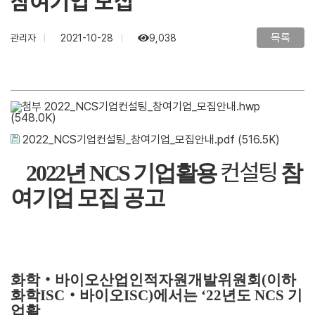
참여기업 모집
목록
관리자
2021-10-28
9,038
2022_NCS기업컨설팅_참여기업_모집안내.hwp
(548.0K)
2022_NCS기업컨설팅_참여기업_모집안내.pdf
(516.5K)
컨설팅
2022
년
NCS
기업활용
참
여기업 모집 공고
화학
‧
바이오
산업인적자원개발위원회
(
이하
화학
ISC
‧
바이오
ISC
)
에서는
‘22
년도
NCS
기
업활