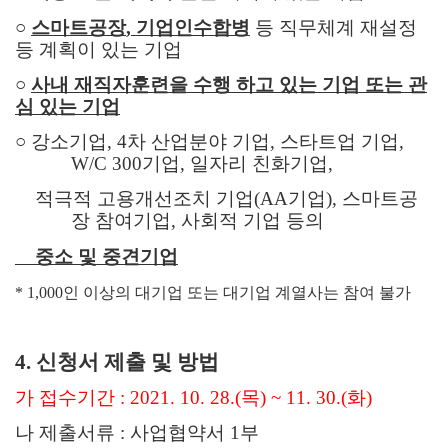
○
스마트공장
,
기업인수합병
등 직무체계 재설정
등 계획이 있는 기업
○
사내 재직자훈련을 수행 하고 있는 기업 또는 관
심 있는 기업
○
강소기업
, 4
차 산업분야 기업
,
스타트업 기업
,
W/C 300
기업
,
일자리 친화기업
,
적극적 고용개선조치 기업
(AA
기업
),
스마트공
장 참여기업
,
사회적 기업 등의
중소 및 중견기업
* 1,000
인 이상의 대기업 또는 대기업 계열사는 참여 불가
4.
신청서 제출 및 방법
가 접수기간
: 2021. 10. 28.(
목
) ~ 11. 30.(
화
)
나 제출서류
:
사업협약서
1
부