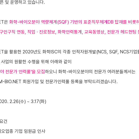
오픈 및 운영하고 있습니다.
ET은
화학-바이오분야 역량체계(
SQF) 기반의 표준직무체계DB 탑재
를 비롯
구인구직 연동, 직업 · 진로정보, 화학인력통계, 교육동영상, 전문가 헤드헌팅
NET을 활용한 2020년도 화학ISC의 각종 인적자원개발(NCS, SQF, NCS기
 사업의 원활한 수행을 위해 아래와 같이
야 전문가 인력풀'을 모집
하오니
화학-바이오분야의 전문가 여러분들께서는
-BIO.NET
회원가입 및
전문가인력풀 등록을 부탁드리겠습니다.
0. 2.26(수) ~ 3.17(화)
격요건
바이오업종
기업 임원급 인사