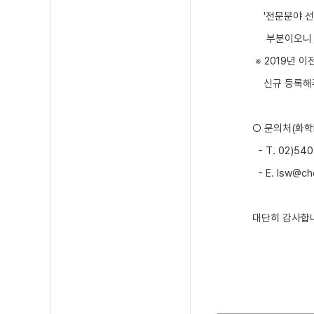
'전문분야 선
부분이오
※
​2019년 
신규 등록
해
○
​문의처(
화학
- T. 02)540
- E. lsw@che
대단히 감사합