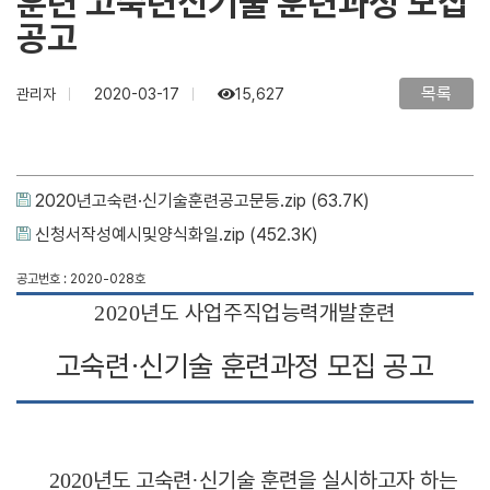
훈련 고숙련신기술 훈련과정 모집
공고
목록
관리자
2020-03-17
15,627
2020년고숙련·신기술훈련공고문등.zip
(63.7K)
신청서작성예시및양식화일.zip
(452.3K)
공고번호 : 2020-028호
년도 사업주직업능력개발훈련
2020
고숙련
신기술 훈련과정 모집
공고
·
년도 고숙련
신기술 훈련을 실시하고자 하는
2020
·