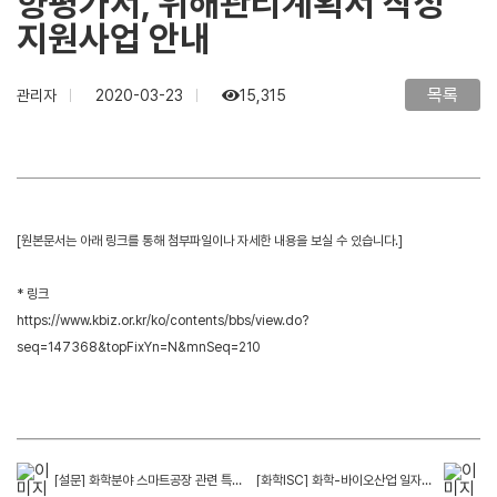
향평가서, 위해관리계획서 작성
지원사업 안내
목록
관리자
2020-03-23
15,315
[원본문서는 아래 링크를 통해 첨부파일이나 자세한 내용을 보실 수 있습니다.]
* 링크
https://
www.kbiz.or.kr/ko/contents/bbs/view.do
?
seq=147368&topFixYn=N&mnSeq=210
[설문] 화학분야 스마트공장 관련 특성화고 교원 현장직무연수 수요조사
[화학ISC] 화학-바이오산업 일자리 박람회 수요조사 안내