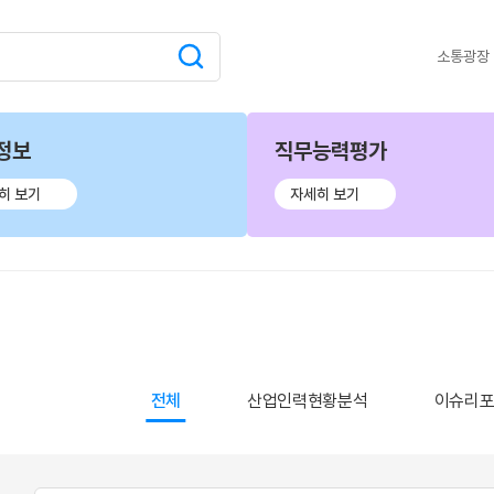
소통광장
정보
직무능력평가
히 보기
자세히 보기
전체
산업인력현황분석
이슈리