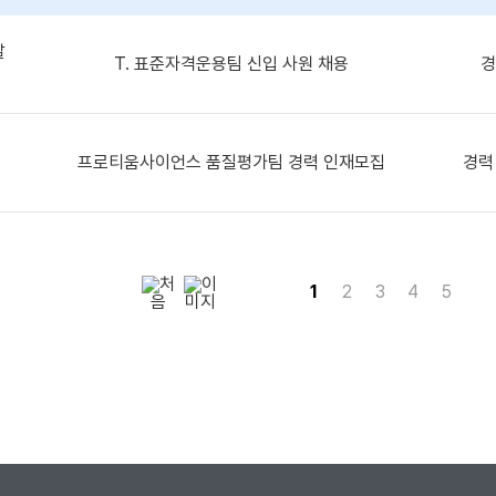
발
T. 표준자격운용팀 신입 사원 채용
경
프로티움사이언스 품질평가팀 경력 인재모집
경력
1
2
3
4
5