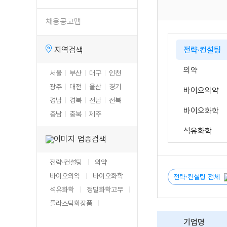
채용공고맵
지역검색
전략·컨설팅
의약
서울
부산
대구
인천
광주
대전
울산
경기
바이오의약
경남
경북
전남
전북
바이오화학
충남
충북
제주
석유화학
업종검색
정밀화학
전략·컨설팅
의약
고무
바이오의약
바이오화학
전략·컨설팅 전체
석유화학
정밀화학
고무
플라스틱
플라스틱
화장품
화장품
기업명