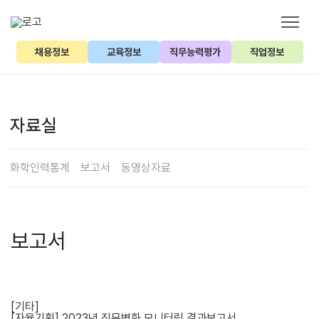
채용정보
교육정보
직무능력평가
직업정보
자료실
화학인력통계
보고서
동영상자료
보고서
[기타]
[자율기획] 2023년 직무변화 모니터링 결과보고서