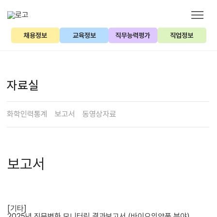
채용정보
교육정보
직무능력평가
직업정보
자료실
화학인력통계
보고서
동영상자료
보고서
[기타]
2025년 직무변화 모니터링 결과보고서 (바이오의약품 분야)