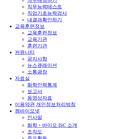
직무매칭하기
직무능력테스트
직업기초능력검사
내결과확인하기
교육훈련정보
교육훈련정보
교육기관
훈련기관
커뮤니티
공지사항
뉴스큐레이션
소통광장
자료실
화학인력통계
보고서
동영상자료
이용약관
개인정보처리방침
켐바이오넷
인사말
화학‧바이오 ISC 소개
조직도
주요활동