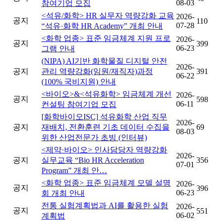
08-03
참여기업 모집
<석유/화학> HR 실무자 역량강화 교육
2026-
공지
110
07-28
“석유·화학 HR Academy” 개최 안내
<화학 업종> 표준 임금체계 지원 프로
2026-
공지
399
06-23
그램 안내
(NIPA) AI기반 화학물질 디지털 안전
2026-
공지
관리 역량강화(임원/재직자)과정
391
06-22
(100% 국비지원) 안내
<바이오>&<석유화학> 임금체계 개선
2026-
공지
598
06-11
컨설팅 참여기업 모집
[화학바이오ISC] 석유화학 산업 직무
2026-
공지
재배치, 전환훈련 기초 데이터 수집을
69
08-03
위한 산업전문가 초빙 (인터뷰)
<제약·바이오> 인사담당자 역량강화
2026-
공지
실무교육 “Bio HR Acceleration
356
07-01
Program” 개최 안…
<화학 업종> 표준 임금체계 모델 설명
2026-
공지
396
06-23
회 개최 안내
전통 실험계획법과 AI를 활용한 실험
2026-
공지
551
06-02
계획법