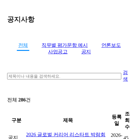
공지사항
전체
직무별 평가문항 예시
언론보도
사업공고
공지
검
색
전체
286
건
조
등록
구분
제목
회
일
수
2026 글로벌 커리어 리스타트 박람회
2026-
공지
45