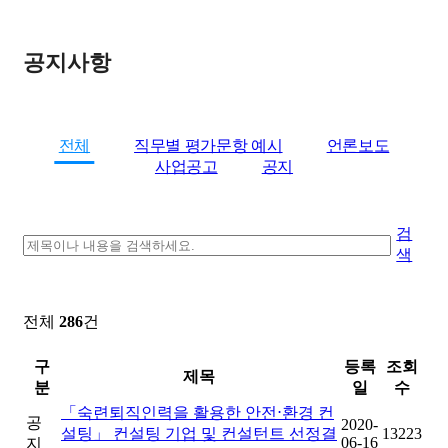
공지사항
전체
직무별 평가문항 예시
언론보도
사업공고
공지
검
색
전체
286
건
구
등록
조회
제목
분
일
수
「숙련퇴직인력을 활용한 안전⋅환경 컨
공
2020-
설팅」 컨설팅 기업 및 컨설턴트 선정결
13223
06-16
지