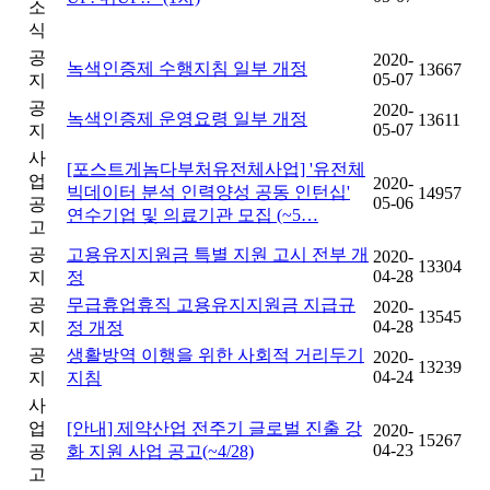
소
식
공
2020-
녹색인증제 수행지침 일부 개정
13667
05-07
지
공
2020-
녹색인증제 운영요령 일부 개정
13611
05-07
지
사
[포스트게놈다부처유전체사업] '유전체
업
2020-
빅데이터 분석 인력양성 공동 인턴십'
14957
05-06
공
연수기업 및 의료기관 모집 (~5…
고
공
고용유지지원금 특별 지원 고시 전부 개
2020-
13304
04-28
지
정
공
무급휴업휴직 고용유지지원금 지급규
2020-
13545
04-28
지
정 개정
공
생활방역 이행을 위한 사회적 거리두기
2020-
13239
04-24
지
지침
사
업
[안내] 제약산업 전주기 글로벌 진출 강
2020-
15267
04-23
공
화 지원 사업 공고(~4/28)
고