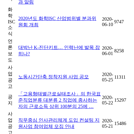
과 알림
화
학
2020년도 화학ISC 산업범위별 분과위
2020-
ISC
9747
06-10
원회 개최
소
식
언
론
대박난 K-진단키트… 인력난에 발목 잡
2020-
8258
06-01
보
히나?
도
사
업
2020-
노동시간단축 정착지원 사업 공모
11311
05-25
공
고
「고용형태별근로실태조사」의 한국표
공
2020-
준직업분류 대분류 2 직업에 종사하는
15297
05-22
지
자의 근로소득 상위 100분의 25에 …
사
업
직무중심 인사관리체계 도입 컨설팅 지
2020-
15486
05-21
공
원사업 참여업체 모집 안내
고