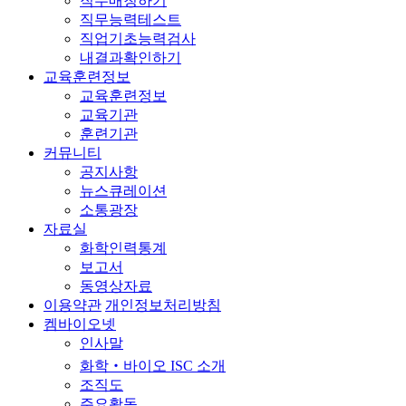
직무매칭하기
직무능력테스트
직업기초능력검사
내결과확인하기
교육훈련정보
교육훈련정보
교육기관
훈련기관
커뮤니티
공지사항
뉴스큐레이션
소통광장
자료실
화학인력통계
보고서
동영상자료
이용약관
개인정보처리방침
켐바이오넷
인사말
화학‧바이오 ISC 소개
조직도
주요활동