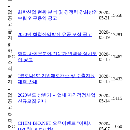
사
업
화학산업 현황 분석 및 경쟁력 강화방안
2020-
15558
05-21
공
수립 연구용역 공고
고
공
2020-
2020년 화학산업발전 유공 포상 공고
13281
05-19
지
화
학
화학-바이오분야 전문가 인력풀 상시모
2020-
ISC
17462
05-15
집 공고
소
식
공
"코로나19" 기업애로해소 및 수출지원
2020-
13433
05-15
지
대책 안내
사
업
2020년도 상반기 사업내 자격검정사업
2020-
15115
05-14
공
신규모집 안내
고
화
학
CHEM-BIO.NET 오픈이벤트 "이력서
2020-
ISC
11060
05-07
UP! 취UP!!" (1차)