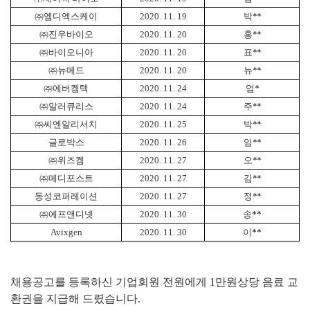
㈜
엠디엑스케이
2020. 11. 19
박
**
㈜
진우바이오
2020. 11. 20
홍
**
㈜
바이오니아
2020. 11. 20
표
**
㈜
뉴메드
2020. 11. 20
뉴
**
㈜
에버켐텍
2020. 11. 24
엄
*
㈜
알러큐리스
2020. 11. 24
주
**
㈜
씨엔알리서치
2020. 11. 25
박
**
글로박스
2020. 11. 26
임
**
㈜
위즈켐
2020. 11. 27
오
**
㈜
메디포스트
2020. 11. 27
김
**
동성코퍼레이션
2020. 11. 27
정
**
**
㈜
에프앤디넷
2020. 11. 30
송
**
Avixgen
2020. 11. 30
이
채용공고를 등록하신 기업회원 전원에게 1만원상당 음료 교
환권을 지급해 드렸습니다.