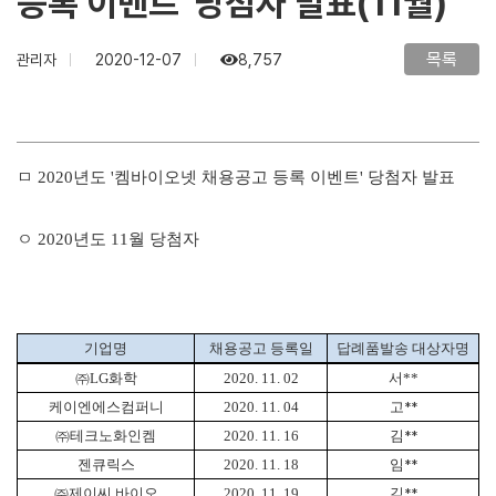
등록 이벤트' 당첨자 발표(11월)
목록
관리자
2020-12-07
8,757
ㅁ 2020년도 '켐바이오넷 채용공고 등록 이벤트' 당첨자 발표
ㅇ 2020년도 11월 당첨자
기업명
채용공고 등록일
답례품발송 대상자명
㈜
LG
화학
2020. 11. 02
서**
케이엔에스컴퍼니
2020. 11. 04
고
**
㈜
테크노화인켐
2020. 11. 16
김
**
젠큐릭스
2020. 11. 18
임
**
㈜
제이씨 바이오
2020. 11. 19
김
**