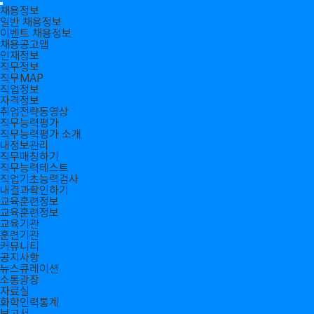
채용정보
일반 채용정보
이벤트 채용정보
채용공고맵
인재정보
직무정보
직무MAP
직업정보
자격정보
취업전략동영상
직무능력평가
직무능력평가 소개
내정보관리
직무매칭하기
직무능력테스트
직업기초능력검사
내결과확인하기
교육훈련정보
교육훈련정보
교육기관
훈련기관
커뮤니티
공지사항
뉴스큐레이션
소통광장
자료실
화학인력통계
보고서