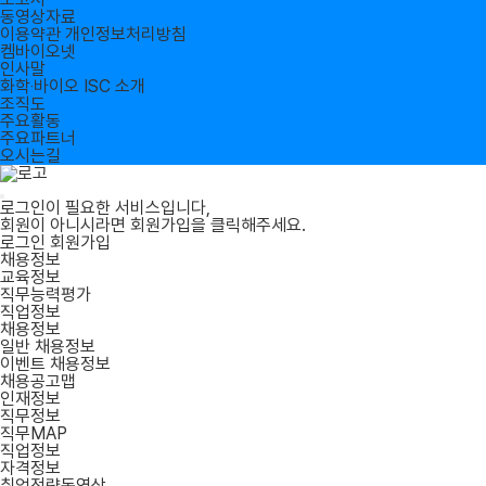
동영상자료
이용약관
개인정보처리방침
켐바이오넷
인사말
화학‧바이오 ISC 소개
조직도
주요활동
주요파트너
오시는길
로그인이 필요한 서비스입니다,
회원이 아니시라면
회원가입
을 클릭해주세요.
로그인
회원가입
채용정보
교육정보
직무능력평가
직업정보
채용정보
일반 채용정보
이벤트 채용정보
채용공고맵
인재정보
직무정보
직무MAP
직업정보
자격정보
취업전략동영상