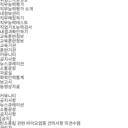
직무능력평가
직무능력평가 소개
내정보관리
직무매칭하기
직무능력테스트
직업기초능력검사
내결과확인하기
교육훈련정보
교육훈련정보
교육기관
훈련기관
커뮤니티
공지사항
뉴스큐레이션
소통광장
자료실
화학인력통계
보고서
동영상자료
커뮤니티
공지사항
뉴스큐레이션
소통광장
공지사항
[공지]
탄소중립 관련 바이오업종 건의사항 의견수렴
관리자