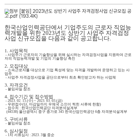
[붙임] 2023년도 상반기 사업주 자격검정사업 신규모집 공
고.pdf
(193.4K)
한국산업인력공단에서 기업주도의 근로자 직업능
력개발을 위한 2023년도 상반기 사업주 자격검정
사업 신규모집을 다음과 같이 공고합니다.
1. 사업목적
- 사업주가 근로자의 기술향상을 위해 실시하는 자격검정사업을 지원하여 근로
자의 직업능력개발 및 기업의 기술향상 촉진
2. 모집대상
- 소속근로자를 대상으로 기업 특성에 맞는 자격을 개발하여 운영하고 있는 사
업주
- 사업주 자격검정사업을 공단으로부터 최초 확인받고자 하는 사업체
3. 자격요건
- 붙임파일 참조
4. 접수기간 및 접수방법
- 2023. 02. 15.(수) ~ 2023. 03. 03.(금)
- 우편접수(단, 마감일까지 우체국 소인이 찍힌 서류에 한함)
- 접수처 : 한국산업인력공단 자격분석설계부
(44538) 울산광역시 중구 종가로 345 한국산업인력공단 6층 자격분석설계부
5. 구비서류
- 붙임파일 참조
6. 심사일정
- 1차 서류심사 : 2023. 3월 중순