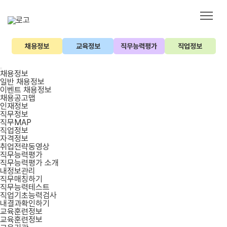
채용정보
교육정보
직무능력평가
직업정보
채용정보
일반 채용정보
이벤트 채용정보
채용공고맵
인재정보
직무정보
직무MAP
직업정보
자격정보
취업전략동영상
직무능력평가
직무능력평가 소개
내정보관리
직무매칭하기
직무능력테스트
직업기초능력검사
내결과확인하기
교육훈련정보
교육훈련정보