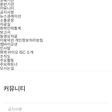
교육기관
훈련기관
커뮤니티
공지사항
뉴스큐레이션
소통광장
자료실
화학인력통계
보고서
동영상자료
이용약관
개인정보처리방침
켐바이오넷
인사말
화학‧바이오 ISC 소개
조직도
주요활동
주요파트너
오시는길
커뮤니티
공지사항