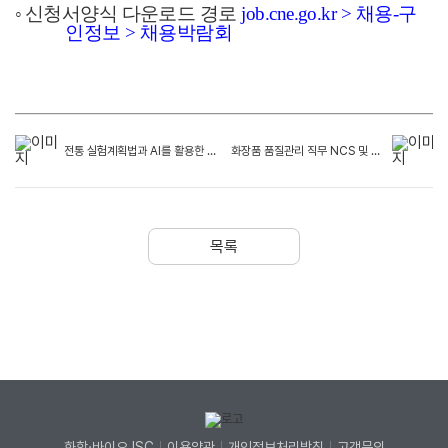
◦
신청서양식 다운로드 경로
job.cne.go.kr >
채용
-
구
인정보
>
채용박람회
전통 실험계획법과 AI를 활용한 실험계획법
화장품 품질관리 직무 NCS 및 평가예시문항
목록
화학·바이오 ISC
이용약관
개인정보처리방침
고객문의