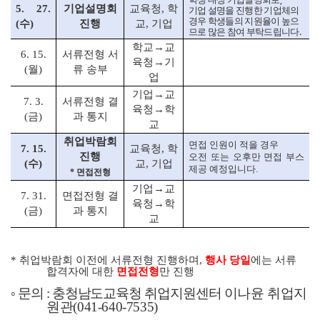
5. 27.
기업설명회
교육청
,
학
기업 설명을 진행한 기업체의
경우 학생들의 지원율이 높으
(
수
)
진행
교
,
기업
.
므로 많은 참여 부탁드립니다
학교
→
교
6. 15.
서류전형 서
육청
→
기
(
월
)
류 송부
업
기업
→
교
7. 3.
서류전형 결
육청
→
학
(
금
)
과 통지
교
취업박람회
면접 인원이 적을 경우
7. 15.
교육청
,
학
진행
오전 또는 오후만 면접 부스
(
수
)
교
,
기업
제공 예정입니다
.
*
면접전형
기업
→
교
7. 31.
면접전형 결
육청
→
학
(
금
)
과 통지
교
*
취업박람회 이전에 서류전형 진행하며
,
행사 당일
에는 서류
합격자에 대한
면접전형
만 진행
◦
문의
:
충청남도교육청 취업지원센터
이나윤 취업지
원관
(041-640-7535)