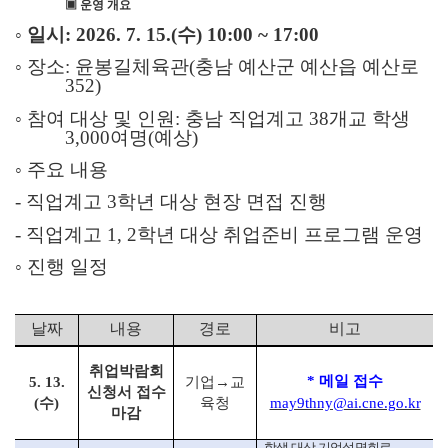
▣
운영 개요
◦
일시
: 2026. 7. 15.(
수
) 10:00 ~ 17:00
◦
장소
:
윤봉길체육관
(
충남 예산군 예산읍 예산로
352)
◦
참여 대상 및 인원
:
충남 직업계고
38
개교 학생
3,000
여명
(
예상
)
◦
주요 내용
-
직업계고
3
학년 대상 현장 면접 진행
-
직업계고
1, 2
학년 대상 취업준비 프로그램 운영
◦
진행 일정
날짜
내용
경로
비고
취업박람회
*
메일 접수
5. 13.
기업
→
교
신청서 접수
(
수
)
육청
may9thny@ai.cne.go.kr
마감
,
학생 대상 기업설명회로