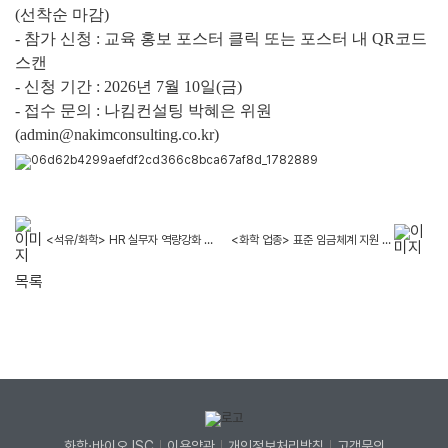
(
선착순 마감
)
-
참가 신청
:
교육 홍보 포스터 클릭 또는 포스터 내
QR
코드
스캔
-
신청 기간
: 2026
년
7
월
10
일
(
금
)
-
접수 문의
:
나킴컨설팅 박혜은 위원
(admin@nakimconsulting.co.kr)
<석유/화학> HR 실무자 역량강화 교육 “석유·화학 HR Academy” 개최 안내
<화학 업종> 표준 임금체계 지원 프로그램 안내
목록
화학·바이오 ISC
이용약관
개인정보처리방침
고객문의