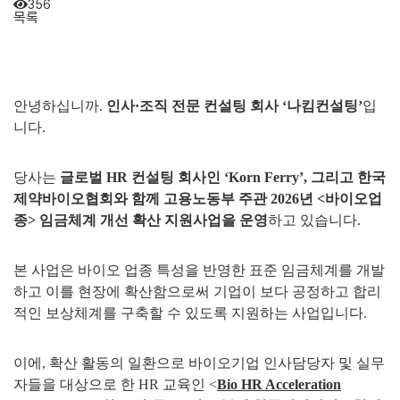
356
목록
안녕하십니까
.
인사
·
조직 전문 컨설팅 회사
‘
나킴컨설팅
’
입
니다
.
당사는
글로벌
HR
컨설팅 회사인
‘Korn Ferry’,
그리고 한국
제약바이오협회와 함께 고용노동부 주관
2026
년
<
바이오업
종
>
임금체계 개선 확산 지원사업을 운영
하고 있습니다
.
본 사업은 바이오 업종 특성을 반영한 표준 임금체계를 개발
하고 이를 현장에 확산함으로써 기업이 보다 공정하고 합리
적인 보상체계를 구축할 수 있도록 지원하는 사업입니다
.
이에
,
확산 활동의 일환으로 바이오기업 인사담당자 및 실무
자들을 대상으로 한
HR
교육인
<
Bio HR Acceleration