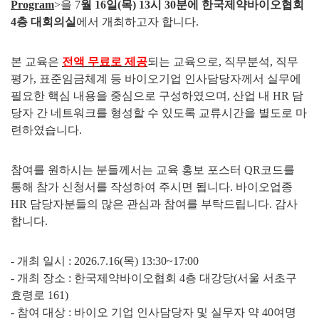
Program
>
을
7
월
16
일
(
목
) 13
시
30
분에 한국제약바이오협회
4
층 대회의실
에서
개최하고자 합니다
.
본 교육은
전액 무료로 제공
되는 교육으로
,
직무분석
,
직무
평가
,
표준임금체계 등 바이오기업 인사담당자께서 실무에
필요한 핵심 내용을 중심으로 구성하였으며
,
산업 내
HR
담
당자 간 네트워크를 형성할 수 있도록 교류시간을 별도로 마
련하였습니다
.
참여를 원하시는 분들께서는 교육 홍보 포스터
QR
코드를
통해 참가 신청서를 작성하여 주시면 됩니다
.
바이오업종
HR
담당자분들의 많은 관심과 참여를 부탁드립니다
.
감사
합니다
.
-
개최 일시
: 2026.7.16(
목
) 13:30~17:00
-
개최 장소
:
한국제약바이오협회
4
층 대강당
(
서울 서초구
효령로
161)
-
참여 대상
:
바이오 기업 인사담당자 및 실무자 약
40
여명