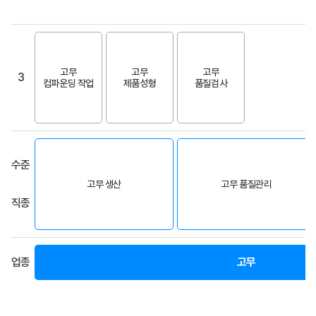
고무
고무
고무
3
컴파운딩 작업
제품성형
품질검사
수준
고무 생산
고무 품질관리
직종
업종
고무