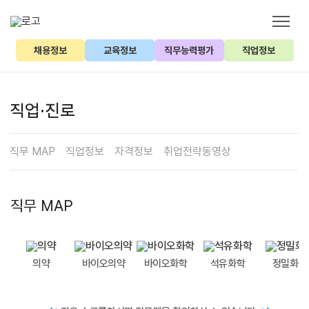
채용정보
교육정보
직무능력평가
직업정보
직업·진로
직무 MAP
직업정보
자격정보
취업전략동영상
직무 MAP
의약
바이오의약
바이오화학
석유화학
정밀화학