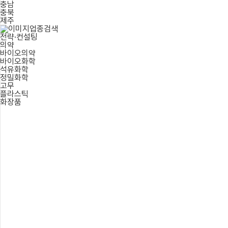
충남
충북
제주
업종검색
전략·컨설팅
의약
바이오의약
바이오화학
석유화학
정밀화학
고무
플라스틱
화장품