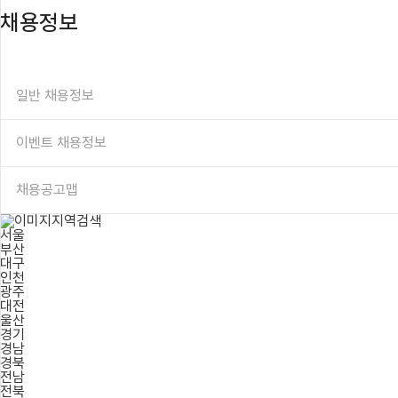
채용정보
일반 채용정보
이벤트 채용정보
채용공고맵
지역검색
서울
부산
대구
인천
광주
대전
울산
경기
경남
경북
전남
전북