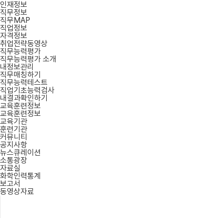
인재정보
직무정보
직무MAP
직업정보
자격정보
취업전략동영상
직무능력평가
직무능력평가 소개
내정보관리
직무매칭하기
직무능력테스트
직업기초능력검사
내결과확인하기
교육훈련정보
교육훈련정보
교육기관
훈련기관
커뮤니티
공지사항
뉴스큐레이션
소통광장
자료실
화학인력통계
보고서
동영상자료