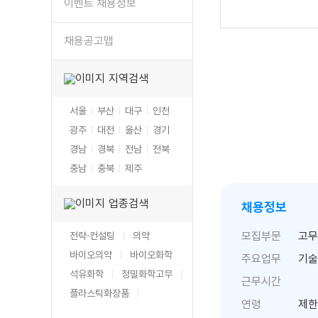
이벤트 채용정보
채용공고맵
지역검색
서울
부산
대구
인천
광주
대전
울산
경기
경남
경북
전남
전북
충남
충북
제주
업종검색
채용정보
모집부문
고무
전략·컨설팅
의약
바이오의약
바이오화학
주요업무
기술
석유화학
정밀화학
고무
근무시간
플라스틱
화장품
연령
제한