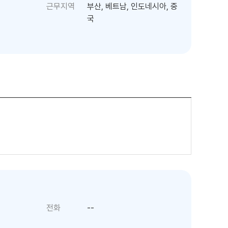
근무지역
부산, 베트남, 인도네시아, 중
국
전화
--