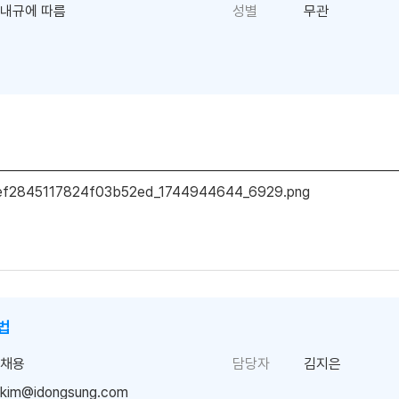
내규에 따름
성별
무관
법
채용
담당자
김지은
ekim@idongsung.com