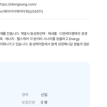
ttps://idongsung.com/
er(에이아이에이타워))(04511)
 소재를 만듭니다. 계열사 동성화인텍 · 제네웰 · 디엔케이켐텍의 경영
축 · 에너지 · 헬스케어 각 분야의 시너지를 창출하고 Energy
능한 성장을 이뤄나가고 있습니다. 동성케미컬에서 함께 성장해나갈 분들의 많은
경력
신입
모집인원
0 명