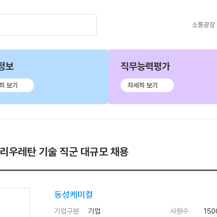
소통광장
정보
직무능력평가
히 보기
자세히 보기
폴리우레탄 기술 직군 대규모 채용
동성케미컬
기업구분
기업
사원수
150