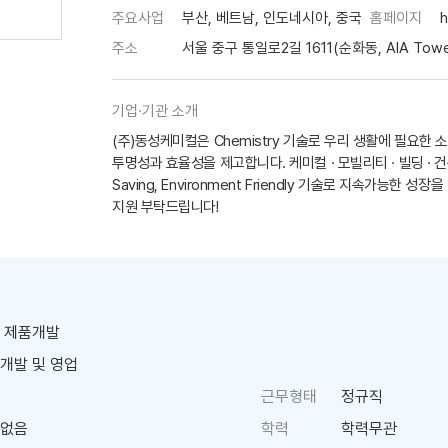
주요사업
부산, 베트남, 인도네시아, 중국
홈페이지
h
주소
서울 중구 통일로2길 1611(순화동, AIA Tow
기업·기관 소개
(주)동성케미컬은 Chemistry 기술로 우리 생활에 필요한
투명성과 효율성을 제고합니다. 케미컬 · 모빌리티 · 빌딩 · 건
Saving, Environment Friendly 기술로 지속가
지원 부탁드립니다!
 제품개발
개발 및 영업
근무형태
정규직
없음
학력
학력무관