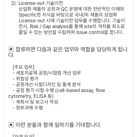
2)
License-out
기술이전
상업화 제품의 공정과
QC
운영에 대한 전반적인 이해와
Specific
한 지식을 바탕으로 국내
/
외 제품의 상업화
License-out
시에 기술이전 업무를 수행합니다
.
기술이
전시
, Risk / Gap analysis
를 통해
site
의 격차를 최소로
줄일 수 있는 방안을 수립하며
Issue control
을 합니다
.
▣ 합류하면 다음과 같은 업무와 역할을 담당하게 됩니
다
.
[
주요 업무
]
-
세포치료제 공정/시험법 개선 업무
-
위험성 평가
-
공정개선 시험디자인 및 통계 분석
-
공정 평가 시험 수행
(cell-based assay, flow
cytometry, ELISA
등
)
-
계획서 및 보고서 작성
- 정부과제 수행
▣ 이런 분들과 함께 일하기를 기대합니다
.
[
자격 요건
]