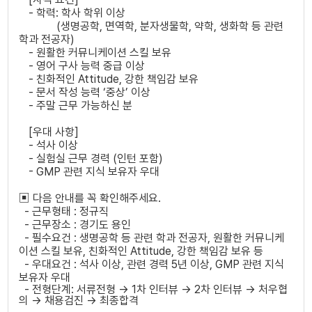
- 학력: 학사 학위 이상
(생명공학
,
면역학
,
분자생물학
,
약학
,
생화학 등 관련
학과 전공자)
-
원활한 커뮤니케이션 스킬 보유
- 영어 구사 능력 중급 이상
-
친화적인
Attitude,
강한 책임감 보유
-
문서 작성 능력
‘
중상
’
이상
- 주말 근무 가능하신 분
[
우대 사항
]
-
석사 이상
- 실험실 근무 경력 (인턴 포함)
- GMP
관련 지식 보유자 우대
▣ 다음 안내를 꼭 확인해주세요
.
-
근무형태
:
정규직
-
근무장소
:
경기도 용인
-
필수요건
:
생명공학 등 관련 학과 전공자
,
원활한 커뮤니케
이션 스킬 보유
, 친화적인 Attitude, 강한 책임감 보유
등
-
우대요건
:
석사 이상
,
관련 경력
5
년 이상
, GMP
관련 지식
보유자 우대
-
전형단계
:
서류전형 → 1차 인터뷰 → 2차 인터뷰
→
​ 처우협
의
→
​ 채용검진
→ 최종합격