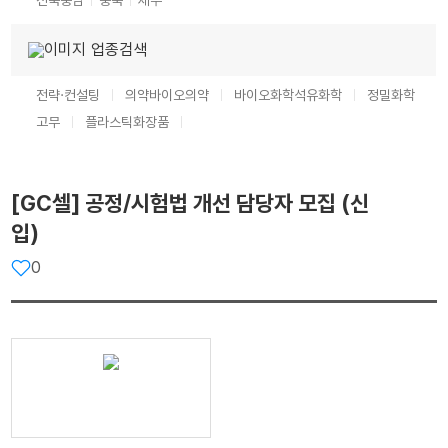
전북
충남
충북
제주
업종검색
전략·컨설팅
의약
바이오의약
바이오화학
석유화학
정밀화학
고무
플라스틱
화장품
[GC셀] 공정/시험법 개선 담당자 모집 (신
입)
0