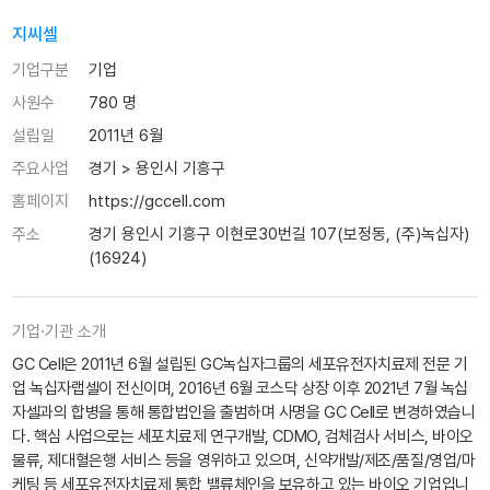
지씨셀
기업구분
기업
사원수
780 명
설립일
2011년 6월
주요사업
경기 > 용인시 기흥구
홈페이지
https://gccell.com
주소
경기 용인시 기흥구 이현로30번길 107(보정동, (주)녹십자)
(16924)
기업·기관 소개
GC Cell은 2011년 6월 설립된 GC녹십자그룹의 세포유전자치료제 전문 기
업 녹십자랩셀이 전신이며, 2016년 6월 코스닥 상장 이후 2021년 7월 녹십
자셀과의 합병을 통해 통합법인을 출범하며 사명을 GC Cell로 변경하였습니
다. 핵심 사업으로는 세포치료제 연구개발, CDMO, 검체검사 서비스, 바이오
물류, 제대혈은행 서비스 등을 영위하고 있으며, 신약개발/제조/품질/영업/마
케팅 등 세포유전자치료제 통합 밸류체인을 보유하고 있는 바이오 기업입니