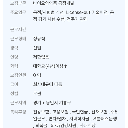
모집부문
바이오의약품 공정개발
주요업무
공정/시험법 개선, License-out 기술이전, 공
정 평가 시험 수행, 전주기 관리
근무시간
근무형태
정규직
경력
신입
연령
제한없음
학력
대학교(4년)이상↑
모집인원
0 명
급여
회사내규에 따름
성별
무관
근무지역
경기 > 용인시 기흥구
복리후생
건강보험 , 고용보험 , 국민연금 , 산재보험 , 주5
일근무 , 연차/월차 , 자녀학자금 , 셔틀버스운행
, 퇴직금 , 의료/건강지원 , 사내식당