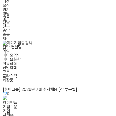
대전
울산
경기
경남
경북
전남
전북
충남
충북
제주
업종검색
전략·컨설팅
의약
바이오의약
바이오화학
석유화학
정밀화학
고무
플라스틱
화장품
[한미그룹] 2026년 7월 수시채용 [각 부문별]
0
한미약품
기업구분
기업
사원수